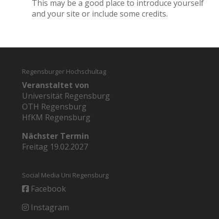
This may be a good place to introduce yourself
and your site or include some credits.
Regensburger Hochschultag
Veranstaltet von
Universität Regensburg
OTH Regensburg
HfKM Regensburg
Nächster Termin
Freitag 19.02.2027
Social Media Uni Regensburg
Facebook
Instagram