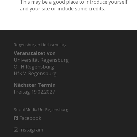
This may be a good place to introduce yourself
and your site or include some credits.
Regensburger Hochschultag
Veranstaltet von
Universität Regensburg
OTH Regensburg
HfKM Regensburg
Nächster Termin
Freitag 19.02.2027
Social Media Uni Regensburg
Facebook
Instagram