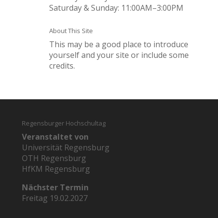
Saturday & Sunday: 11:00AM–3:00PM
About This Site
This may be a good place to introduce
yourself and your site or include some
credits.
Regensburger Hochschultag
Veranstaltet von
Universität Regensburg
OTH Regensburg
HfKM Regensburg
Nächster Termin
Freitag 19.02.2027