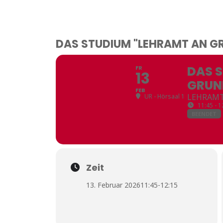
DAS STUDIUM "LEHRAMT AN G
DAS 
FR
13
GRUN
FEB
LEHRAM
UR - Hörsaal 1
11:45 - 1
BEENDET
Zeit
13. Februar 2026
11:45
-
12:15