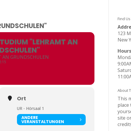
Find Us
RUNDSCHULEN"
Addre
123 M
New Y
STUDIUM "LEHRAMT AN
DSCHULEN"
Hour
T AN GRUNDSCHULEN
Monda
2:15
9:00A
Satur
11:00
About T
Ort
This 
place 
UR - Hörsaal 1
yours
ANDERE
site o
VERANSTALTUNGEN
credit