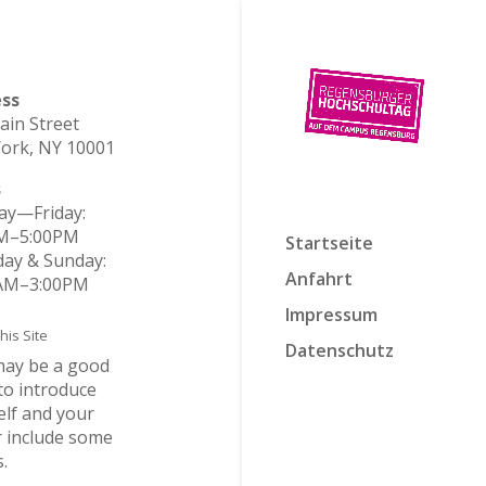
ss
ain Street
ork, NY 10001
s
y—Friday:
M–5:00PM
Startseite
day & Sunday:
Anfahrt
AM–3:00PM
Impressum
his Site
Datenschutz
may be a good
to introduce
elf and your
r include some
s.