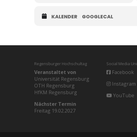
KALENDER
GOOGLECAL
Regensburger Hochschultag
Social Media Un
Veranstaltet von
Facebook
Universität Regensburg
Instagram
OTH Regensburg
HfKM Regensburg
YouTube
Nächster Termin
Freitag 19.02.2027