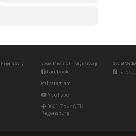
i Regensburg
Social Media OTH Regensburg
Social Medi
Facebook
Facebo
Instagram
YouTube
360° Tour OTH
Regensburg