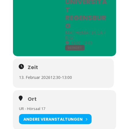
UNIVERSITÄ
T
REGENSBUR
G
MATHEMATIK LA /
B.SC.
12:30 - 13:00
BEENDET
Zeit
13. Februar 2026
12:30
-
13:00
Ort
UR - Hörsaal 17
ANDERE VERANSTALTUNGEN