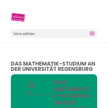
Seite wählen
DAS MATHEMATIK-STUDIUM AN
DER UNIVERSITÄT REGENSBURG
DAS
FR
13
MATHEMATI
FEB
K-STUDIUM
UR - Hörsaal 17
AN DER